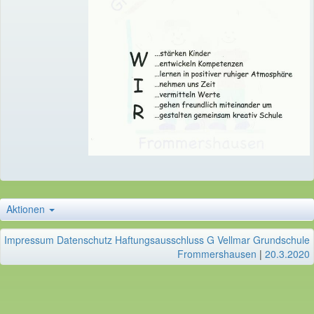
Aktionen
Impressum
Datenschutz
Haftungsausschluss
G Vellmar Grundschule
Frommershausen
|
20.3.2020